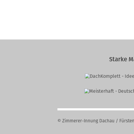
Starke M
© Zimmerer-Innung Dachau / Fürsten