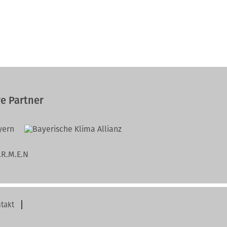
e Partner
takt