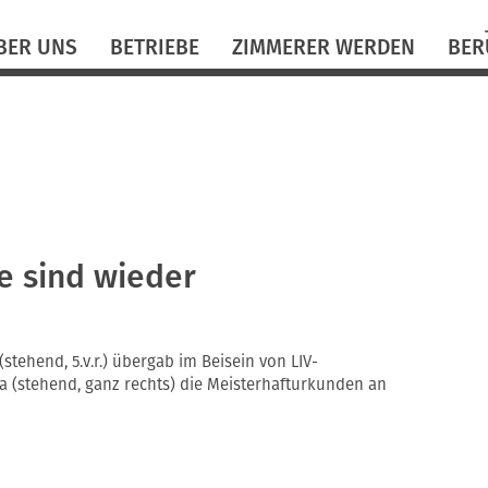
N
BER UNS
BETRIEBE
ZIMMERER WERDEN
BER
ü
e sind wieder
tehend, 5.v.r.) übergab im Beisein von LIV-
 (stehend, ganz rechts) die Meisterhafturkunden an