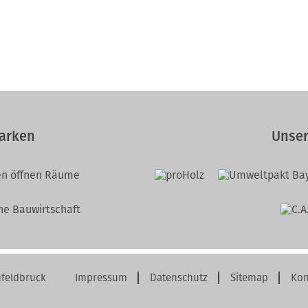
arken
Unser
feldbruck
Impressum
Datenschutz
Sitemap
Kon
Navigation
überspringen